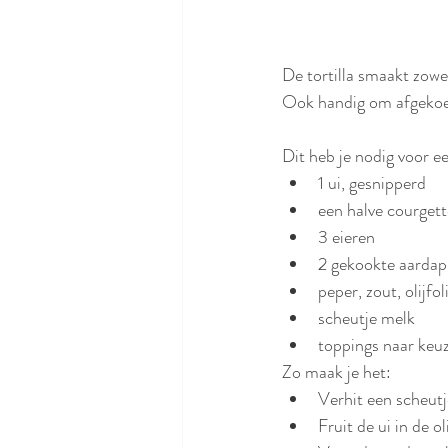
De tortilla smaakt zowel
Ook handig om afgekoel
Dit heb je nodig voor ee
1 ui, gesnipperd
een halve courget
3 eieren 
2 gekookte aardap
peper, zout, olijfol
scheutje melk
toppings naar keuze
Zo maak je het:
Verhit een scheutje
Fruit de ui in de 