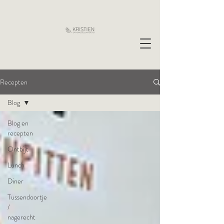
Recepten
Blog
Blog en
recepten
Ontbijt
Lunch
Diner
Tussendoortje
/
nagerecht