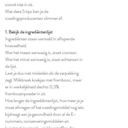
vooral niet in zit. 
Met deze 5 tips ben je de 
voedingsproducenten slimmer af.
1. Bekijk de ingrediëntenlijst
Ingrediënten staan vermeld in aflopende 
hoeveelheid. 
Wat het meest aanwezig is, staat vooraan. 
Wat het minst aanwezig is, staat achteraan in 
de lijst. 
Laat je dus niet misleiden als de verpakking 
zegt 'Milkbreak koekjes met framboos', maar 
er in werkelijkheid slechts 0,3% 
frambozenpoeder in zit. 
Hoe langer de ingrediëntenlijst, hoe meer je je 
moet afvragen of het voedingsmiddel nog iets 
bijdraagt aan je gezondheid door al de E-
nummers, conserveringsmiddelen en 
kunstmatige smaak- en kleurstoffen die 