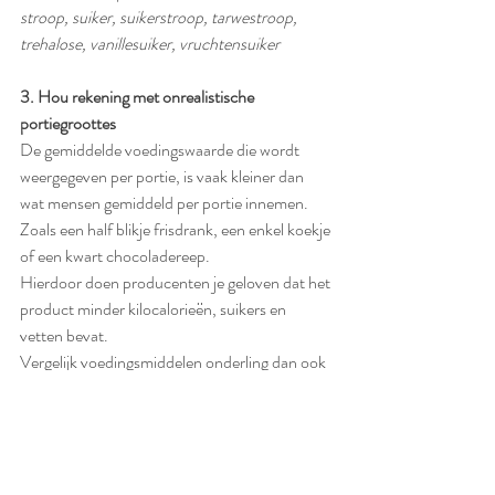
stroop, suiker, suikerstroop, tarwestroop, 
trehalose, vanillesuiker, vruchtensuiker
3. Hou rekening met onrealistische 
portiegroottes
De gemiddelde voedingswaarde die wordt 
weergegeven per portie, is vaak kleiner dan 
wat mensen gemiddeld per portie innemen. 
Zoals een half blikje frisdrank, een enkel koekje 
of een kwart chocoladereep. 
Hierdoor doen producenten je geloven dat het 
product minder kilocalorieën, suikers en 
vetten bevat.
Vergelijk voedingsmiddelen onderling dan ook 
altijd per 100 gram en niet per portie. 
4. Kijk bij vetten naar de kwaliteit in plaats van 
de kwantiteit
Vet levert energie, essentiële vetzuren en zorgt 