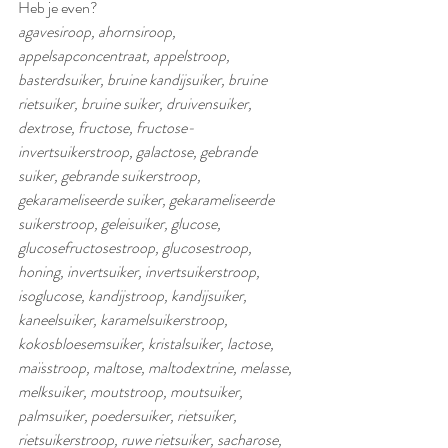
Heb je even?
agavesiroop, ahornsiroop, 
appelsapconcentraat, appelstroop, 
basterdsuiker, bruine kandijsuiker, bruine 
rietsuiker, bruine suiker, druivensuiker, 
dextrose, fructose, fructose-
invertsuikerstroop, galactose, gebrande 
suiker, gebrande suikerstroop, 
gekarameliseerde suiker, gekarameliseerde 
suikerstroop, geleisuiker, glucose, 
glucosefructosestroop, glucosestroop, 
honing, invertsuiker, invertsuikerstroop, 
isoglucose, kandijstroop, kandijsuiker, 
kaneelsuiker, karamelsuikerstroop, 
kokosbloesemsuiker, kristalsuiker, lactose, 
maïsstroop, maltose, maltodextrine, melasse, 
melksuiker, moutstroop, moutsuiker, 
palmsuiker, poedersuiker, rietsuiker, 
rietsuikerstroop, ruwe rietsuiker, sacharose, 