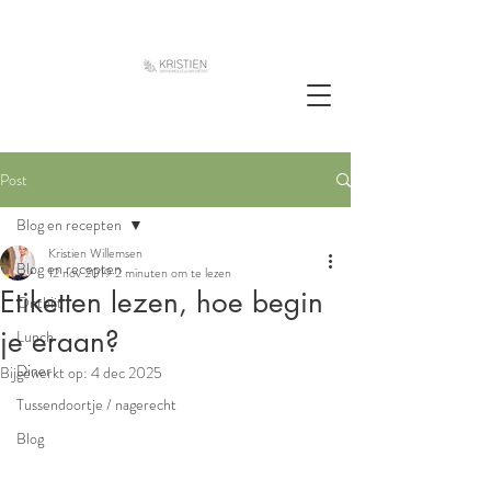
Post
Blog en recepten
Kristien Willemsen
Blog en recepten
12 nov 2019
2 minuten om te lezen
Etiketten lezen, hoe begin
Ontbijt
je eraan?
Lunch
Diner
Bijgewerkt op:
4 dec 2025
Tussendoortje / nagerecht
Blog