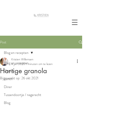
Post
Blog en recepten
Kristien Willemsen
Blog en recepten
4 jan 2020
1 minuten om te lezen
Hartige granola
Ontbijt
Bijgewerkt op:
26 okt 2021
Lunch
Diner
Tussendoortje / nagerecht
Blog