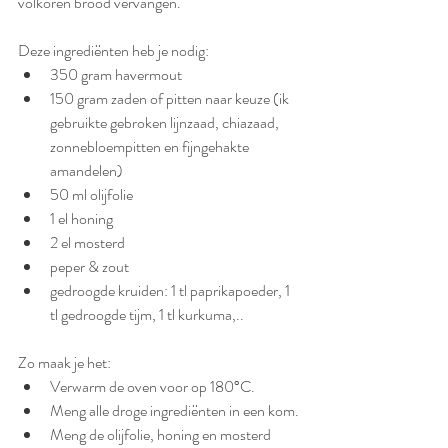
volkoren brood vervangen.
Deze ingrediënten heb je nodig: 
350 gram havermout
150 gram zaden of pitten naar keuze (ik 
gebruikte gebroken lijnzaad, chiazaad, 
zonnebloempitten en fijngehakte 
amandelen)
50 ml olijfolie
1 el honing
2 el mosterd
peper & zout
gedroogde kruiden: 1 tl paprikapoeder, 1 
tl gedroogde tijm, 1 tl kurkuma,..
Zo maak je het: 
Verwarm de oven voor op 180°C.
Meng alle droge ingrediënten in een kom.
Meng de olijfolie, honing en mosterd 