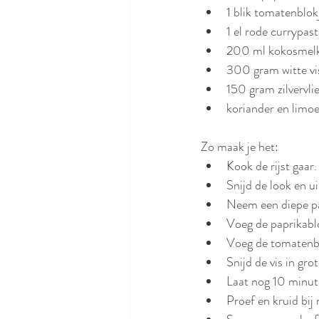
1 blik tomatenblo
1 el rode currypas
200 ml kokosmel
300 gram witte vis
150 gram zilvervlie
koriander en limo
Zo maak je het:
Kook de rijst gaar.
Snijd de look en ui
Neem een diepe pan
Voeg de paprikablo
Voeg de tomatenblo
Snijd de vis in gr
Laat nog 10 minuten
Proef en kruid bij