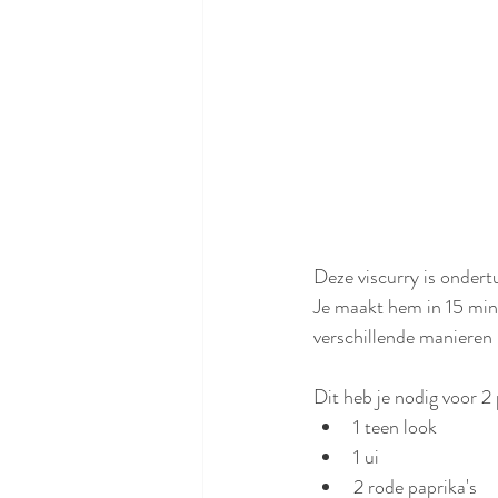
Deze viscurry is ondertu
Je maakt hem in 15 minu
verschillende manieren 
Dit heb je nodig voor 2 
1 teen look
1 ui
2 rode paprika's