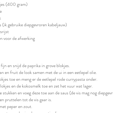
kjes (400 gram)
ta
k
 (ik gebruike diepgevroren kabeljauw)
srijst
en voor de afwerking
 fijn en snijd de paprika in grove blokjes. 
 en fruit de look samen met de ui in een eetlepel olie. 
kjes toe en meng er de eetlepel rode currypasta onder. 
kjes en de kokosmelk toe en zet het vuur wat lager. 
ote stukken en voeg deze toe aan de saus (de vis mag nog diepgevro
 pruttelen tot de vis gaar is. 
 met peper en zout.