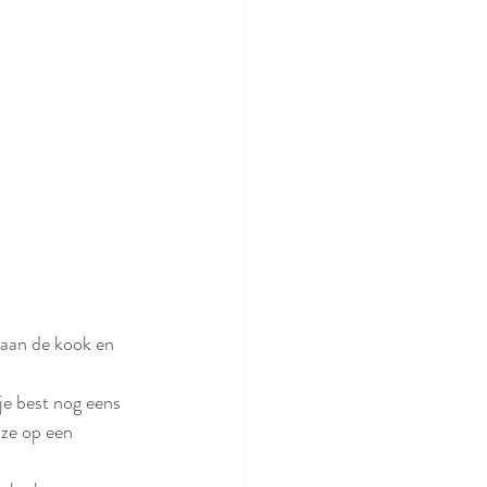
 aan de kook en 
je best nog eens 
 ze op een 