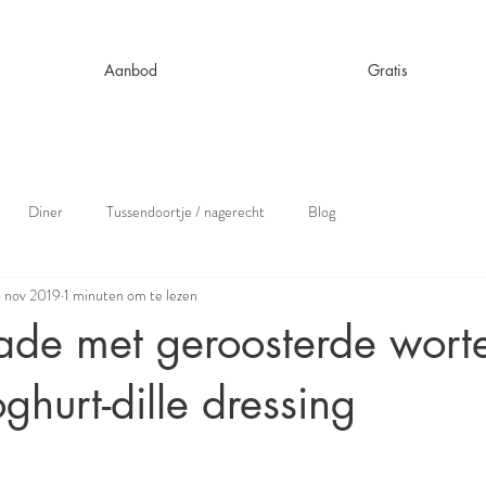
Aanbod
Gratis
Diner
Tussendoortje / nagerecht
Blog
 nov 2019
1 minuten om te lezen
ade met geroosterde worte
ghurt-dille dressing