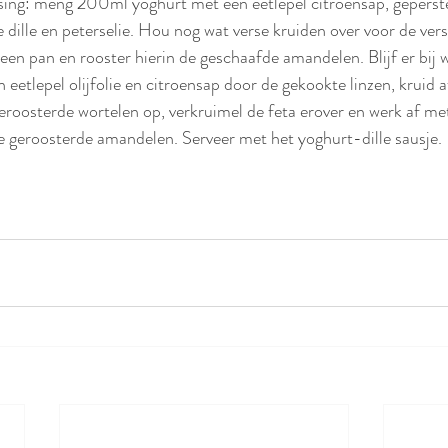
sing: meng 200ml yoghurt met een eetlepel citroensap, geperste
 dille en peterselie. Hou nog wat verse kruiden over voor de versi
een pan en rooster hierin de geschaafde amandelen. Blijf er bij w
 eetlepel olijfolie en citroensap door de gekookte linzen, kruid 
geroosterde wortelen op, verkruimel de feta erover en werk af met
e geroosterde amandelen. Serveer met het yoghurt-dille sausje.