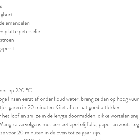
s
ghurt
de amandelen
en platte peterselie
citroen
geperst
e
voor op 220 °C
roge linzen eerst af onder koud water, breng ze dan op hoog vuur
tjes garen in 20 minuten. Giet af en laat goed uitlekken. 
 het loof en snij ze in de lengte doormidden, dikke wortelen snij 
Meng ze vervolgens met een eetlepel olijfolie, peper en zout. Leg
ze voor 20 minuten in de oven tot ze gaar zijn. 