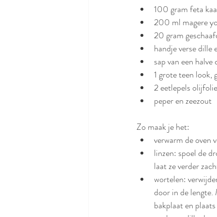
100 gram feta kaa
200 ml magere yo
20 gram geschaaf
handje verse dille 
sap van een halve 
1 grote teen look, 
2 eetlepels olijfoli
peper en zeezout
Zo maak je het:
verwarm de oven 
linzen: spoel de d
laat ze verder zach
wortelen: verwijder
door in de lengte. 
bakplaat en plaats 