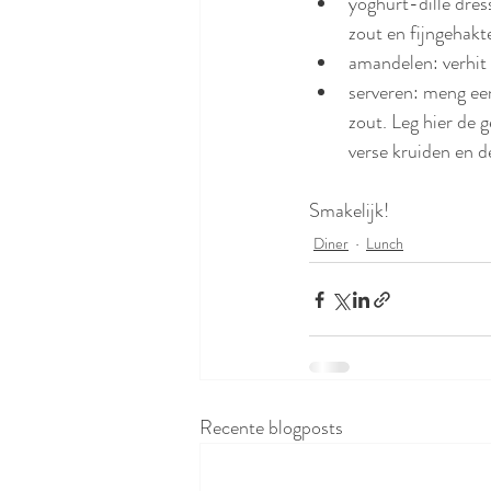
yoghurt-dille dres
zout en fijngehakte
amandelen: verhit 
serveren: meng een
zout. Leg hier de 
verse kruiden en d
Smakelijk!
Diner
Lunch
Recente blogposts