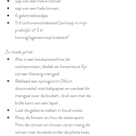
sap van een halve citroen
sap van een hele limoen
6 gelatineblaadjes
5 tl cichoreiwortelvezel (te koop in mijn 
praktijk) of 3 tl 
honing/agavesiroop/zoetstof
Zo maak je het: 
Mix in een keukenmachine de 
cashewnoten, dadels en havermout fijn 
tot een kleverig mengsel.
Bekleed een springvorm (16cm 
doorsnede) met bakpapier en verdeel dit 
mengsel over de bodem, druk aan met de 
bolle kant van een lepel.
Laat de gelatine weken in koud water.
Rasp de limoen en hou de zeste apart. 
Pers de citroen en limoen uit en meng dit 
samen met de zeste onder de platte kaas. 