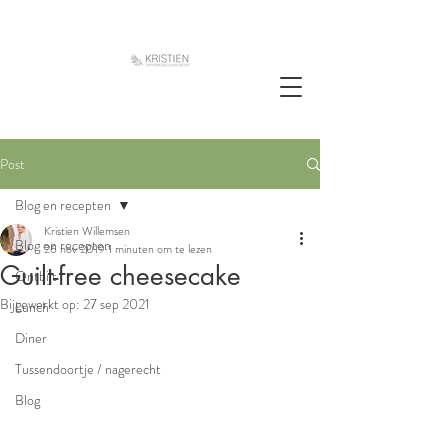
Post
Blog en recepten
Kristien Willemsen
Blog en recepten
26 nov 2019
1 minuten om te lezen
Guilt-free cheesecake
Ontbijt
Bijgewerkt op:
27 sep 2021
Lunch
Diner
Tussendoortje / nagerecht
Blog