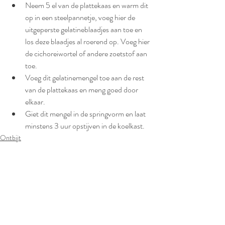
Neem 5 el van de plattekaas en warm dit 
op in een steelpannetje, voeg hier de 
uitgeperste gelatineblaadjes aan toe en 
los deze blaadjes al roerend op. Voeg hier 
de cichoreiwortel of andere zoetstof aan 
toe.
Voeg dit gelatinemengel toe aan de rest 
van de plattekaas en meng goed door 
elkaar.
Giet dit mengel in de springvorm en laat 
minstens 3 uur opstijven in de koelkast.
Ontbijt
Tussendoortje / nagerecht