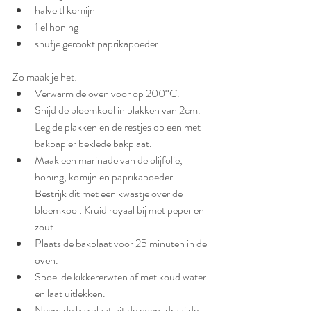
halve tl komijn
1 el honing
snufje gerookt paprikapoeder
Zo maak je het:
Verwarm de oven voor op 200°C.
Snijd de bloemkool in plakken van 2cm. 
Leg de plakken en de restjes op een met 
bakpapier beklede bakplaat. 
Maak een marinade van de olijfolie, 
honing, komijn en paprikapoeder. 
Bestrijk dit met een kwastje over de 
bloemkool. Kruid royaal bij met peper en 
zout. 
Plaats de bakplaat voor 25 minuten in de 
oven. 
Spoel de kikkererwten af met koud water 
en laat uitlekken.
Neem de bakplaat uit de oven, draai de 