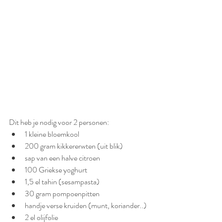
Dit heb je nodig voor 2 personen:
1 kleine bloemkool
200 gram kikkererwten (uit blik)
sap van een halve citroen
100 Griekse yoghurt
1,5 el tahin (sesampasta)
30 gram pompoenpitten
handje verse kruiden (munt, koriander..)
2 el olijfolie