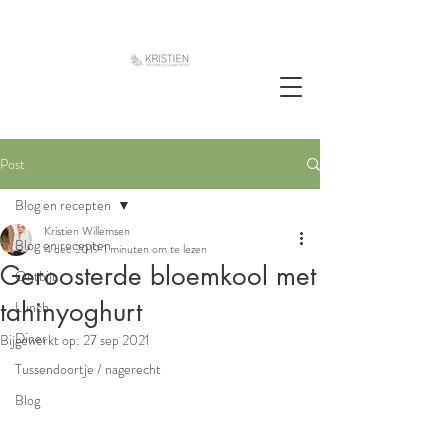
Post
Blog en recepten
Kristien Willemsen
Blog en recepten
4 dec 2019
1 minuten om te lezen
Geroosterde bloemkool met
Ontbijt
tahinyoghurt
Lunch
Diner
Bijgewerkt op:
27 sep 2021
Tussendoortje / nagerecht
Blog