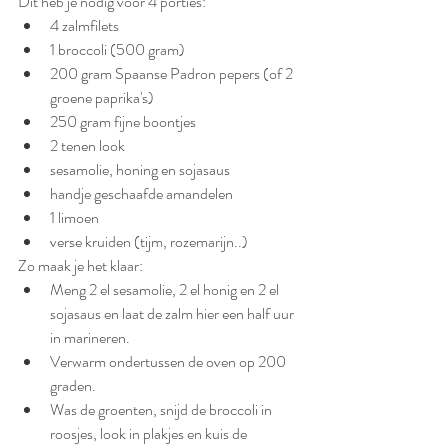
Dit heb je nodig voor 4 porties:
4 zalmfilets
1 broccoli (500 gram)
200 gram Spaanse Padron pepers (of 2 
groene paprika's)
250 gram fijne boontjes
2 tenen look
sesamolie, honing en sojasaus
handje geschaafde amandelen
1 limoen
verse kruiden (tijm, rozemarijn..)
Zo maak je het klaar:
Meng 2 el sesamolie, 2 el honig en 2 el 
sojasaus en laat de zalm hier een half uur 
in marineren.
Verwarm ondertussen de oven op 200 
graden.
Was de groenten, snijd de broccoli in 
roosjes, look in plakjes en kuis de 