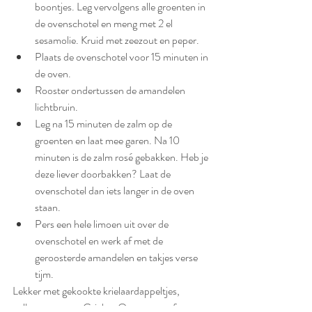
boontjes. Leg vervolgens alle groenten in 
de ovenschotel en meng met 2 el 
sesamolie. Kruid met zeezout en peper.
Plaats de ovenschotel voor 15 minuten in 
de oven. 
Rooster ondertussen de amandelen 
lichtbruin.
Leg na 15 minuten de zalm op de 
groenten en laat mee garen. Na 10 
minuten is de zalm rosé gebakken. Heb je 
deze liever doorbakken? Laat de 
ovenschotel dan iets langer in de oven 
staan. 
Pers een hele limoen uit over de 
ovenschotel en werk af met de 
geroosterde amandelen en takjes verse 
tijm. 
Lekker met gekookte krielaardappeltjes, 
volkoren penne, Griekse Orzo pasta of een 