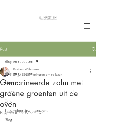
Post
Blog en recepten
Kristien Willemsen
Blog en recepten
29 jul 2020
1 minuten om te lezen
Gemarineerde zalm met
Ontbijt
groene groenten uit de
Lunch
Diner
oven
Tussendoortje / nagerecht
Bijgewerkt op:
27 sep 2021
Blog