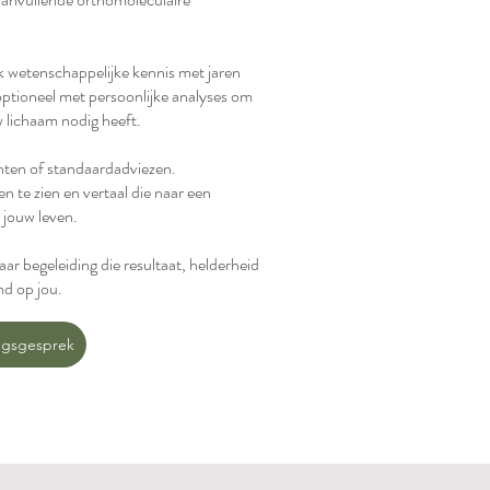
ik wetenschappelijke kennis met jaren
 optioneel met persoonlijke analyses om
uw lichaam nodig heeft.
achten of standaardadviezen.
n te zien en vertaal die naar een
j jouw leven.
ar begeleiding die resultaat, helderheid
md op jou.
ingsgesprek