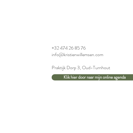
+32 474 26 85 76
info@kristienwillemsen.com
Praktijk Dorp 3, Oud-Turnhout​
Klik hier door naar mijn online agenda