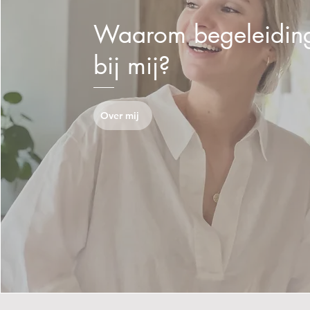
Waarom begeleidin
bij mij?
Over mij