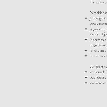
En hoe harde
Misschien m
je energie 
goede momen
je gewicht b
zelfs al let 
je darmen o
opgeblazen 
je lichaam a
hormonale s
Samen kijke
wat jouw li
waar de gro
welke vorm v