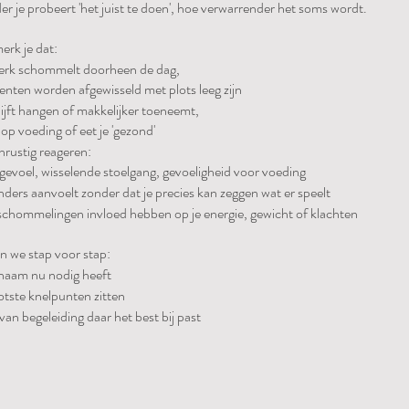
r je probeert 'het juist te doen', hoe verwarrender het soms wordt.
erk je dat:
sterk schommelt doorheen de dag,
ten worden afgewisseld met plots leeg zijn
lijft hangen of makkelijker toeneemt,
je op voeding of eet je 'gezond'
nrustig reageren:
gevoel, wisselende stoelgang, gevoeligheid voor voeding
nders aanvoelt zonder dat je precies kan zeggen wat er speelt
chommelingen invloed hebben op je energie, gewicht of klachten
n we stap voor stap:
chaam nu nodig heeft
otste knelpunten zitten
an begeleiding daar het best bij past