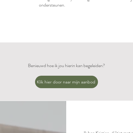
ondersteunen.
Benieuwd hoe ik jou hierin kan begeleiden?
Klik hier door naar mijn aanbod
Ik ben Kristien, diëtist me