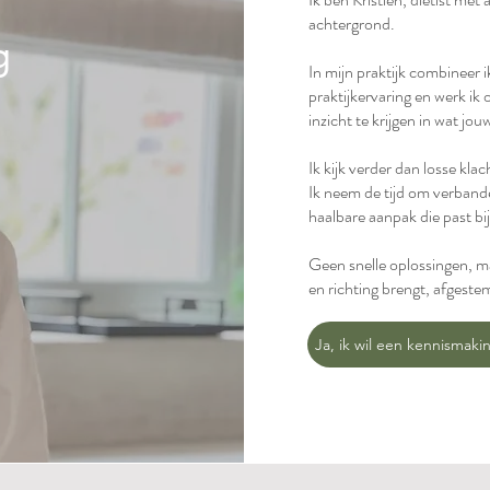
achtergrond.
g
In mijn praktijk combineer 
praktijkervaring en werk ik
inzicht te krijgen in wat jo
Ik kijk verder dan losse kl
Ik neem de tijd om verbande
haalbare aanpak die past bi
Geen snelle oplossingen, ma
en richting brengt, afgeste
Ja, ik wil een kennismak