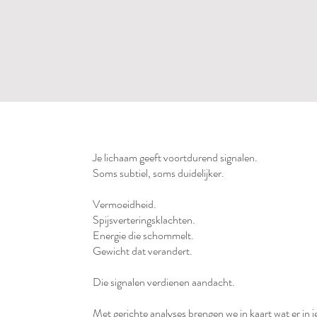
Je lichaam geeft voortdurend signalen.
Soms subtiel, soms duidelijker.
Vermoeidheid.
Spijsverteringsklachten.
Energie die schommelt.
Gewicht dat verandert.
Die signalen verdienen aandacht.
Met gerichte analyses brengen we in kaart wat er in j